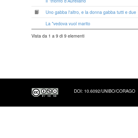
Il *trionfo d'Aureliano
Uno gabba l'altro, e la donna gabba tutti e due
La *vedova vuol marito
Vista da 1 a 9 di 9 elementi
DOI:
10.6092/UNIBO/CORAGO