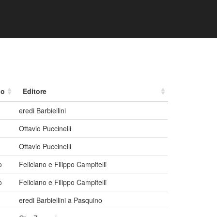
go
Editore
eredi Barbiellini
Ottavio Puccinelli
Ottavio Puccinelli
o
Feliciano e Filippo Campitelli
o
Feliciano e Filippo Campitelli
eredi Barbiellini a Pasquino