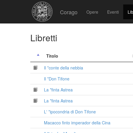
Corago
Opere
Eventi
Lib
Libretti
Titolo
Il *conte della nebbia
Il *Don Tifone
La *finta Astrea
La *finta Astrea
L' *ipocondria di Don Tifone
Macacco finto imperador della Cina