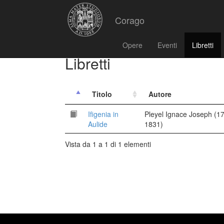
Corago
Opere
Eventi
Libretti
Libretti
Titolo
Autore
Ifigenia in
Pleyel Ignace Joseph (1
Aulide
1831)
Vista da 1 a 1 di 1 elementi