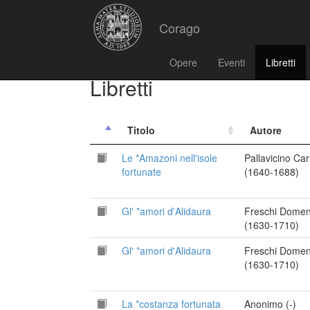
Corago
Opere
Eventi
Libretti
Libretti
Titolo
Autore
Le *Amazoni nell'isole
Pallavicino Car
fortunate
(1640-1688)
Gl' *amori d'Alidaura
Freschi Domen
(1630-1710)
Gl' *amori d'Alidaura
Freschi Domen
(1630-1710)
La *costanza fortunata
Anonimo (-)