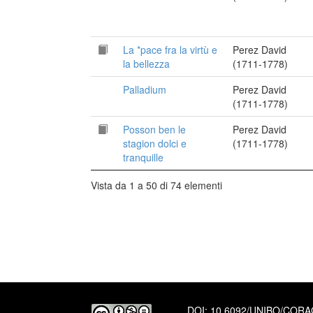
La *pace fra la virtù e
Perez David
la bellezza
(1711-1778)
Palladium
Perez David
(1711-1778)
Posson ben le
Perez David
stagion dolci e
(1711-1778)
tranquille
Vista da 1 a 50 di 74 elementi
DOI:
10.6092/UNIBO/COR