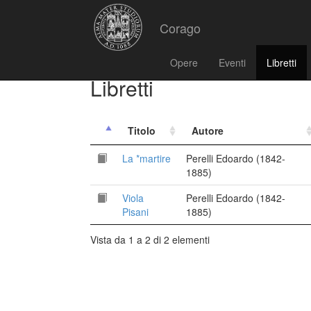
Corago
Opere
Eventi
Libretti
Libretti
Titolo
Autore
La *martire
Perelli Edoardo (1842-
1885)
Viola
Perelli Edoardo (1842-
Pisani
1885)
Vista da 1 a 2 di 2 elementi