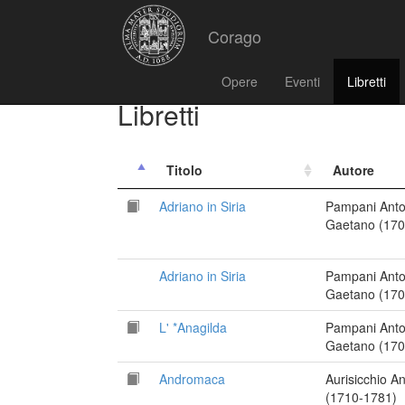
Corago
Opere
Eventi
Libretti
Libretti
Titolo
Autore
Adriano in Siria
Pampani Anto
Gaetano (170
Adriano in Siria
Pampani Anto
Gaetano (170
L' *Anagilda
Pampani Anto
Gaetano (170
Andromaca
Aurisicchio A
(1710-1781)