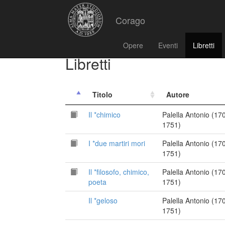
Corago
Opere
Eventi
Libretti
Libretti
Titolo
Autore
Il *chimico
Palella Antonio (17
1751)
I *due martiri mori
Palella Antonio (17
1751)
Il *filosofo, chimico,
Palella Antonio (17
poeta
1751)
Il *geloso
Palella Antonio (17
1751)