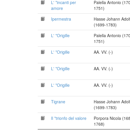
L' *incanti per
Palella Antonio (17
amore
1751)
Ipermestra
Hasse Johann Adol
(1699-1783)
L' *Origille
Palella Antonio (17
1751)
L' *Origille
AA. VV. (-)
L' *Origille
AA. VV. (-)
L' *Origille
AA. VV. (-)
Tigrane
Hasse Johann Adol
(1699-1783)
Il *trionfo del valore
Porpora Nicola (16
1768)