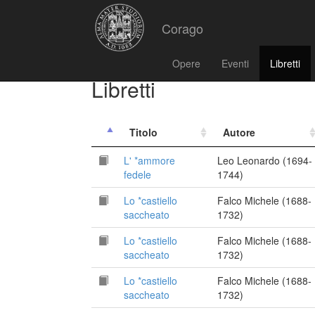
Corago
Opere
Eventi
Libretti
Libretti
Titolo
Autore
L' *ammore
Leo Leonardo (1694-
fedele
1744)
Lo *castiello
Falco Michele (1688-
saccheato
1732)
Lo *castiello
Falco Michele (1688-
saccheato
1732)
Lo *castiello
Falco Michele (1688-
saccheato
1732)