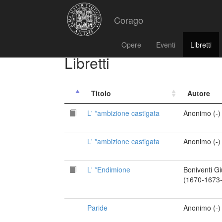
Corago
Opere
Eventi
Libretti
Libretti
Titolo
Autore
L' *ambizione castigata
Anonimo (-)
L' *ambizione castigata
Anonimo (-)
L' *Endimione
Boniventi G
(1670-1673
Paride
Anonimo (-)