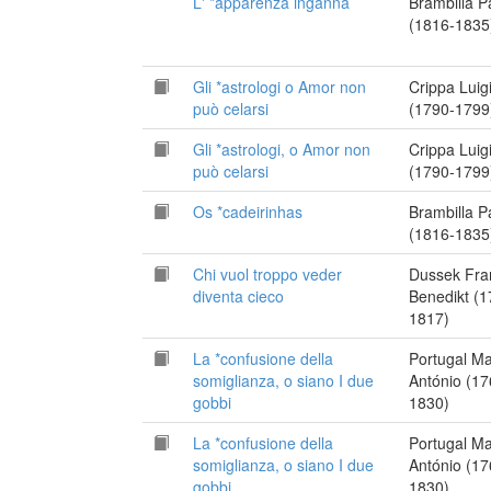
L' *apparenza inganna
Brambilla P
(1816-1835
Gli *astrologi o Amor non
Crippa Luig
può celarsi
(1790-1799
Gli *astrologi, o Amor non
Crippa Luig
può celarsi
(1790-1799
Os *cadeirinhas
Brambilla P
(1816-1835
Chi vuol troppo veder
Dussek Fra
diventa cieco
Benedikt (1
1817)
La *confusione della
Portugal M
somiglianza, o siano I due
António (17
gobbi
1830)
La *confusione della
Portugal M
somiglianza, o siano I due
António (17
gobbi
1830)