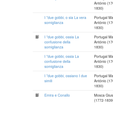
António (17
1830)
I *due gobbi, o sia La vera
Portugal M
somiglianza
António (17
1830)
I *due gobbi, ossia La
Portugal M
confusione della
António (17
somiglianza
1830)
I *due gobbi, ossia La
Portugal M
confusione della
António (17
somiglianza
1830)
I *due gobbi, ossiano I due
Portugal M
simili
António (17
1830)
Emira e Conallo
Mosca Giu
(1772-1839