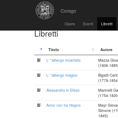
Corago
Opere
Eventi
Libretti
Libretti
Titolo
Autore
L' *albergo incantato
Mazza Giu
(1806-1885
L' *albergo magico
Bigatti Carl
(1779-1854
Alessandro in Efeso
Marinelli G
(1754-1820
Amor non ha ritegno
Mayr Giova
Simone (17
1845)