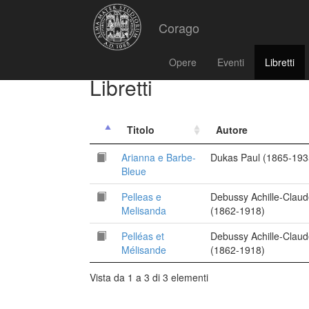
Corago
Opere
Eventi
Libretti
Libretti
Titolo
Autore
Arianna e Barbe-
Dukas Paul (1865-193
Bleue
Pelleas e
Debussy Achille-Clau
Melisanda
(1862-1918)
Pelléas et
Debussy Achille-Clau
Mélisande
(1862-1918)
Vista da 1 a 3 di 3 elementi