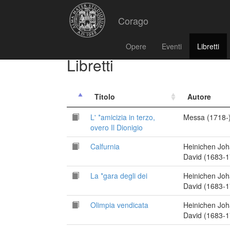
Corago
Opere
Eventi
Libretti
Libretti
Titolo
Autore
L' *amicizia in terzo,
Messa (1718-
overo Il Dionigio
Calfurnia
Heinichen Jo
David (1683-1
La *gara degli dei
Heinichen Jo
David (1683-1
Olimpia vendicata
Heinichen Jo
David (1683-1