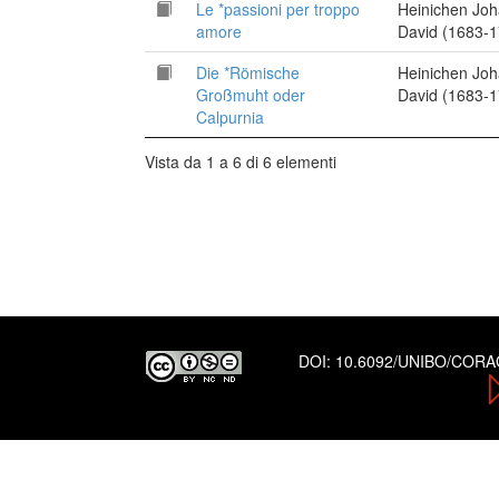
Le *passioni per troppo
Heinichen Jo
amore
David (1683-1
Die *Römische
Heinichen Jo
Großmuht oder
David (1683-1
Calpurnia
Vista da 1 a 6 di 6 elementi
DOI:
10.6092/UNIBO/COR