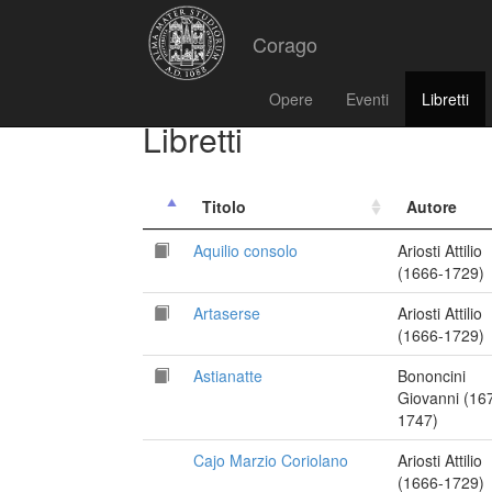
Corago
Opere
Eventi
Libretti
Libretti
Titolo
Autore
Aquilio consolo
Ariosti Attilio
(1666-1729)
Artaserse
Ariosti Attilio
(1666-1729)
Astianatte
Bononcini
Giovanni (16
1747)
Cajo Marzio Coriolano
Ariosti Attilio
(1666-1729)