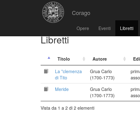
Corago
Opere
Eventi
Libretti
Libretti
Titolo
Autore
Ed
La *clemenza
Grua Carlo
prim
di Tito
(1700-1773)
asso
Meride
Grua Carlo
prim
(1700-1773)
asso
Vista da 1 a 2 di 2 elementi