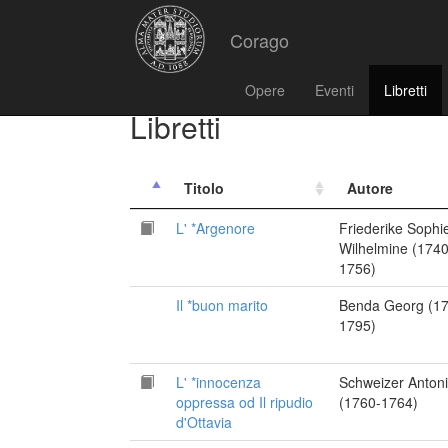
Corago
Opere
Eventi
Libretti
Libretti
Titolo
Autore
L' *Argenore
Friederike Sophi
Wilhelmine (1740
1756)
Il *buon marito
Benda Georg (1
1795)
L' *innocenza
Schweizer Anton
oppressa od Il ripudio
(1760-1764)
d'Ottavia