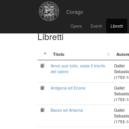
Corago
Opere
Eventi
Libretti
Libretti
Titolo
Autor
Amor può tutto, ossia Il trionfo
Gallet
del valore
Sebasti
(1753-1
Antigona ed Enone
Gallet
Sebasti
(1753-1
Bacco ed Arianna
Gallet
Sebasti
(1753-1