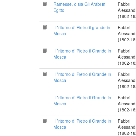
Ramesse, o sia Gli Arabi in
Fabbri
Egitto
Alessand
(1802-18
Il *ritorno di Pietro il grande in
Fabbri
Mosca
Alessand
(1802-18
Il *ritorno di Pietro il Grande in
Fabbri
Mosca
Alessand
(1802-18
Il *ritorno di Pietro il Grande in
Fabbri
Mosca
Alessand
(1802-18
Il *ritorno di Pietro il Grande in
Fabbri
Mosca
Alessand
(1802-18
Il *ritorno di Pietro il Grande in
Fabbri
Mosca
Alessand
(1802-18