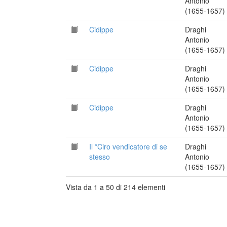
Antonio
(1655-1657)
Cidippe
Draghi
Antonio
(1655-1657)
Cidippe
Draghi
Antonio
(1655-1657)
Cidippe
Draghi
Antonio
(1655-1657)
Il *Ciro vendicatore di se
Draghi
stesso
Antonio
(1655-1657)
Vista da 1 a 50 di 214 elementi