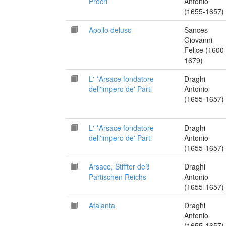
Procri
Antonio
(1655-1657)
Apollo deluso
Sances
Giovanni
Felice (1600
1679)
L' *Arsace fondatore
Draghi
dell'impero de' Parti
Antonio
(1655-1657)
L' *Arsace fondatore
Draghi
dell'impero de' Parti
Antonio
(1655-1657)
Arsace, Stiffter deß
Draghi
Partischen Reichs
Antonio
(1655-1657)
Atalanta
Draghi
Antonio
(1655-1657)