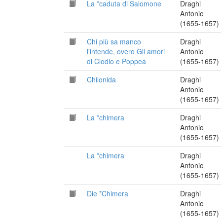
La *caduta di Salomone
Draghi
Antonio
(1655-1657)
Chi più sa manco
Draghi
l'intende, overo Gli amori
Antonio
di Clodio e Poppea
(1655-1657)
Chilonida
Draghi
Antonio
(1655-1657)
La *chimera
Draghi
Antonio
(1655-1657)
La *chimera
Draghi
Antonio
(1655-1657)
Die *Chimera
Draghi
Antonio
(1655-1657)