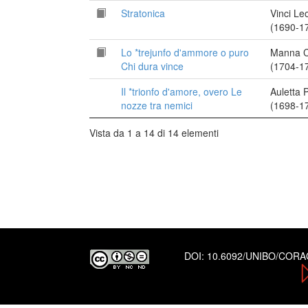
Stratonica
Vinci Le
(1690-1
Lo *trejunfo d'ammore o puro
Manna Cr
Chi dura vince
(1704-1
Il *trionfo d'amore, overo Le
Auletta P
nozze tra nemici
(1698-1
Vista da 1 a 14 di 14 elementi
DOI:
10.6092/UNIBO/COR