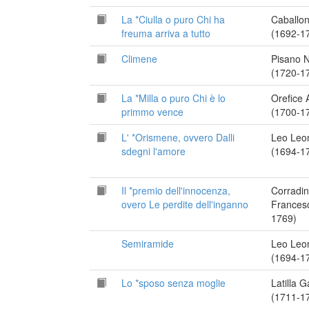
La *Ciulla o puro Chi ha
Caballo
freuma arriva a tutto
(1692-1
Climene
Pisano N
(1720-1
La *Milla o puro Chi è lo
Orefice 
primmo vence
(1700-1
L' *Orismene, ovvero Dalli
Leo Leo
sdegni l'amore
(1694-1
Il *premio dell'innocenza,
Corradin
overo Le perdite dell'inganno
Frances
1769)
Semiramide
Leo Leo
(1694-1
Lo *sposo senza moglie
Latilla 
(1711-1