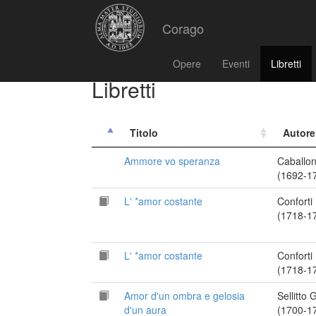
Corago
Opere
Eventi
Libretti
Libretti
Titolo
Autore
Ammore vo speranza
Caballo
(1692-1
L' *amor costante
Conforti
(1718-1
L' *amor costante
Conforti
(1718-1
Amor d'un ombra e gelosia
Sellitto
d'un aura
(1700-1