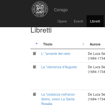
Corago
Opere
Eventi
Libretti
Libretti
Titolo
Autore
L' *amante del cielo
De Luca Se
(1684-1734
La *clemenza d'Augusto
De Luca Se
(1684-1734
La *costanza nell'amor
De Luca Se
divino, overo La Santa
(1684-1734
Rosalia