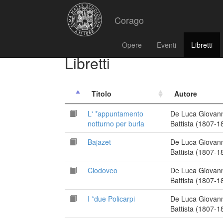
Corago
Opere
Eventi
Libretti
Libretti
Titolo
Autore
L' *appuntamento
De Luca Giovann
notturno per burla
Battista (1807-1
Bajazet
De Luca Giovann
Battista (1807-1
Clodoveo
De Luca Giovann
Battista (1807-1
I *due Policarpi
De Luca Giovann
Battista (1807-1