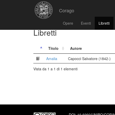
Corago
Opere
Eventi
Libretti
Libretti
Titolo
Autore
Amalia
Capocci Salvatore (1842-)
Vista da 1 a 1 di 1 elementi
DOI:
10.6092/UNIBO/COR