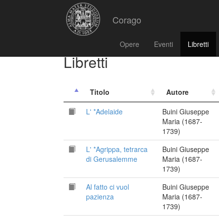
Corago
Opere
Eventi
Libretti
Libretti
Titolo
Autore
L' *Adelaide
Buini Giuseppe
Maria (1687-
1739)
L' *Agrippa, tetrarca
Buini Giuseppe
di Gerusalemme
Maria (1687-
1739)
Al fatto ci vuol
Buini Giuseppe
pazienza
Maria (1687-
1739)