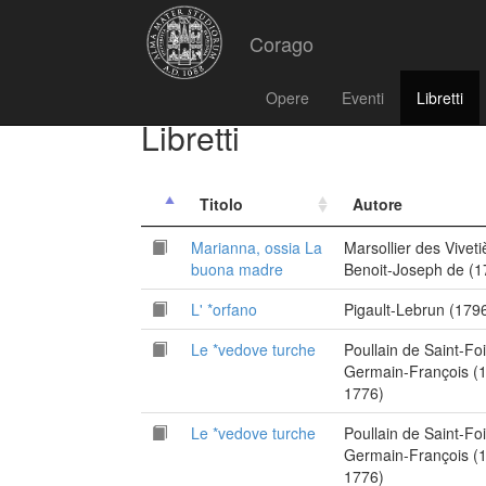
Corago
Opere
Eventi
Libretti
Libretti
Titolo
Autore
Marianna, ossia La
Marsollier des Viveti
buona madre
Benoit-Joseph de (
L' *orfano
Pigault-Lebrun (179
Le *vedove turche
Poullain de Saint-Fo
Germain-François (
1776)
Le *vedove turche
Poullain de Saint-Fo
Germain-François (
1776)