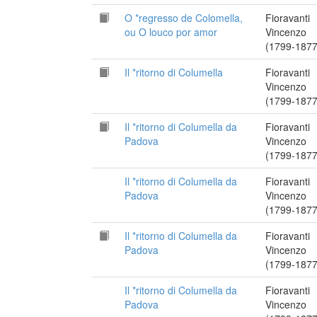
O *regresso de Colomella,
Fioravanti
ou O louco por amor
Vincenzo
(1799-1877
Il *ritorno di Columella
Fioravanti
Vincenzo
(1799-1877
Il *ritorno di Columella da
Fioravanti
Padova
Vincenzo
(1799-1877
Il *ritorno di Columella da
Fioravanti
Padova
Vincenzo
(1799-1877
Il *ritorno di Columella da
Fioravanti
Padova
Vincenzo
(1799-1877
Il *ritorno di Columella da
Fioravanti
Padova
Vincenzo