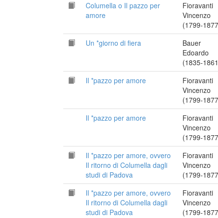
Columella o Il pazzo per
Fioravanti
amore
Vincenzo
(1799-1877
Un *giorno di fiera
Bauer
Edoardo
(1835-1861
Il *pazzo per amore
Fioravanti
Vincenzo
(1799-1877
Il *pazzo per amore
Fioravanti
Vincenzo
(1799-1877
Il *pazzo per amore, ovvero
Fioravanti
Il ritorno di Columella dagli
Vincenzo
studi di Padova
(1799-1877
Il *pazzo per amore, ovvero
Fioravanti
Il ritorno di Columella dagli
Vincenzo
studi di Padova
(1799-1877