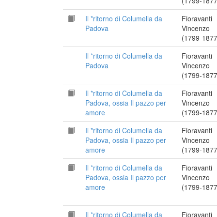
(1799-1877
Il *ritorno di Columella da
Fioravanti
Padova
Vincenzo
(1799-1877
Il *ritorno di Columella da
Fioravanti
Padova
Vincenzo
(1799-1877
Il *ritorno di Columella da
Fioravanti
Padova, ossia Il pazzo per
Vincenzo
amore
(1799-1877
Il *ritorno di Columella da
Fioravanti
Padova, ossia Il pazzo per
Vincenzo
amore
(1799-1877
Il *ritorno di Columella da
Fioravanti
Padova, ossia Il pazzo per
Vincenzo
amore
(1799-1877
Il *ritorno di Columella da
Fioravanti