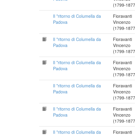
(1799-1877
Il *ritorno di Columella da
Fioravanti
Padova
Vincenzo
(1799-1877
Il *ritorno di Columella da
Fioravanti
Padova
Vincenzo
(1799-1877
Il *ritorno di Columella da
Fioravanti
Padova
Vincenzo
(1799-1877
Il *ritorno di Columella da
Fioravanti
Padova
Vincenzo
(1799-1877
Il *ritorno di Columella da
Fioravanti
Padova
Vincenzo
(1799-1877
Il *ritorno di Columella da
Fioravanti