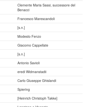
Clemente Maria Sassi, successore del
Benacci
Francesco Marescandoli
[s.n.]
Modesto Fenzo
Giacomo Cappellate
[s.n.]
Antonio Savioli
eredi Widmanstadii
Carlo Giuseppe Ghislandi
Spiering
[Heinrich Christoph Takke]