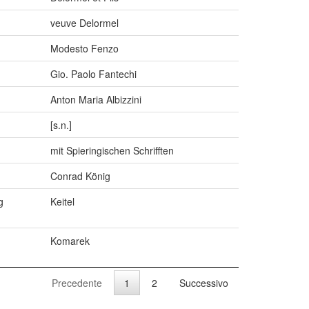
veuve Delormel
Modesto Fenzo
Gio. Paolo Fantechi
Anton Maria Albizzini
[s.n.]
mit Spieringischen Schrifften
Conrad König
g
Keitel
Komarek
Precedente
1
2
Successivo