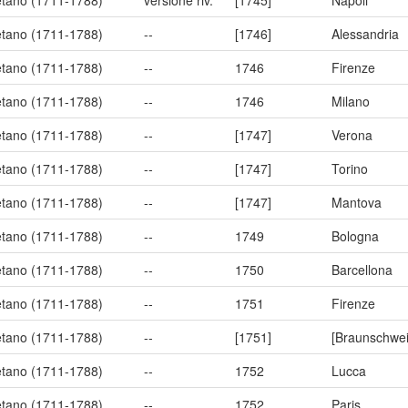
aetano (1711-1788)
versione riv.
[1745]
Napoli
aetano (1711-1788)
--
[1746]
Alessandria
aetano (1711-1788)
--
1746
Firenze
aetano (1711-1788)
--
1746
Milano
aetano (1711-1788)
--
[1747]
Verona
aetano (1711-1788)
--
[1747]
Torino
aetano (1711-1788)
--
[1747]
Mantova
aetano (1711-1788)
--
1749
Bologna
aetano (1711-1788)
--
1750
Barcellona
aetano (1711-1788)
--
1751
Firenze
aetano (1711-1788)
--
[1751]
[Braunschwei
aetano (1711-1788)
--
1752
Lucca
aetano (1711-1788)
--
1752
Paris