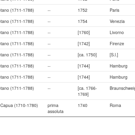
aetano (1711-1788)
--
1752
Paris
aetano (1711-1788)
--
1754
Venezia
aetano (1711-1788)
--
[1760]
Livorno
aetano (1711-1788)
--
[1742]
Firenze
aetano (1711-1788)
--
[ca. 1750]
[S.l.]
aetano (1711-1788)
--
[1744]
Hamburg
aetano (1711-1788)
--
[1744]
Hamburg
aetano (1711-1788)
--
[ca. 1766-
Braunschwei
1769]
i Capua (1710-1780)
prima
1740
Roma
assoluta