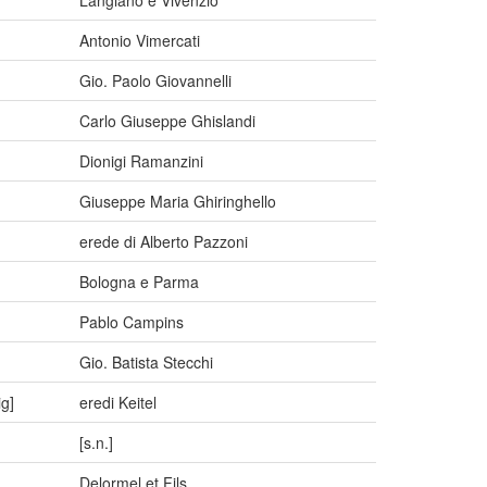
Langiano e Vivenzio
Antonio Vimercati
Gio. Paolo Giovannelli
Carlo Giuseppe Ghislandi
Dionigi Ramanzini
Giuseppe Maria Ghiringhello
erede di Alberto Pazzoni
Bologna e Parma
Pablo Campins
Gio. Batista Stecchi
g]
eredi Keitel
[s.n.]
Delormel et Fils