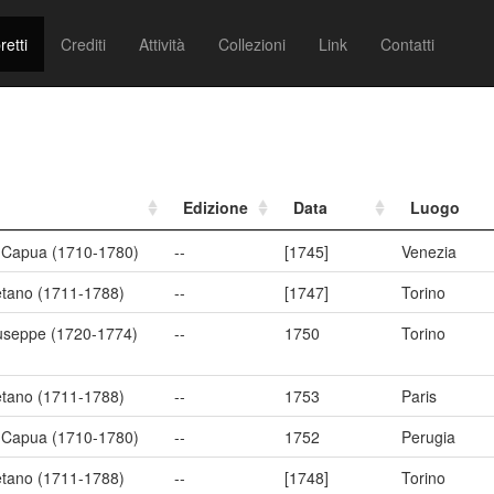
retti
Crediti
Attività
Collezioni
Link
Contatti
Edizione
Data
Luogo
i Capua (1710-1780)
--
[1745]
Venezia
aetano (1711-1788)
--
[1747]
Torino
iuseppe (1720-1774)
--
1750
Torino
aetano (1711-1788)
--
1753
Paris
i Capua (1710-1780)
--
1752
Perugia
aetano (1711-1788)
--
[1748]
Torino