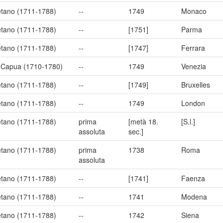
aetano (1711-1788)
--
1749
Monaco
aetano (1711-1788)
--
[1751]
Parma
aetano (1711-1788)
--
[1747]
Ferrara
i Capua (1710-1780)
--
1749
Venezia
aetano (1711-1788)
--
[1749]
Bruxelles
aetano (1711-1788)
--
1749
London
aetano (1711-1788)
prima
[metà 18.
[S.l.]
assoluta
sec.]
aetano (1711-1788)
prima
1738
Roma
assoluta
aetano (1711-1788)
--
[1741]
Faenza
aetano (1711-1788)
--
1741
Modena
aetano (1711-1788)
--
1742
Siena