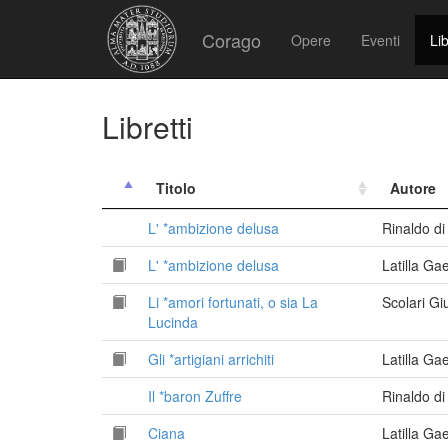
Corago
Opere
Eventi
Lib
Libretti
Titolo
Autore
L' *ambizione delusa
Rinaldo d
L' *ambizione delusa
Latilla G
Li *amori fortunati, o sia La
Scolari G
Lucinda
Gli *artigiani arrichiti
Latilla G
Il *baron Zuffre
Rinaldo d
Ciana
Latilla G