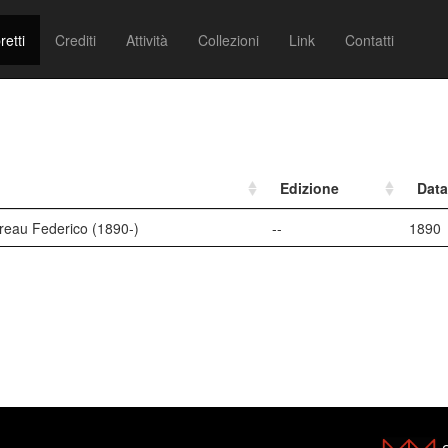
retti
Crediti
Attività
Collezioni
Link
Contatti
Edizione
Data
reau Federico (1890-)
--
1890