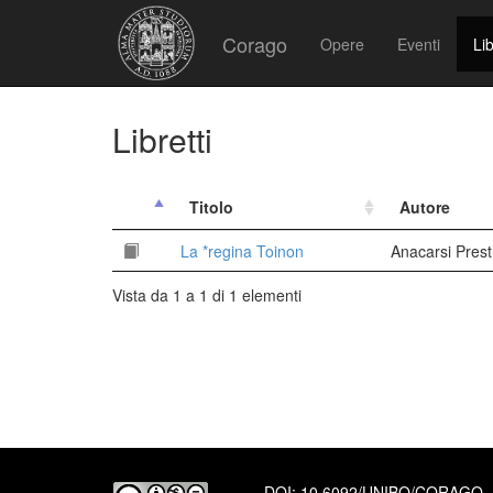
Corago
Opere
Eventi
Lib
Libretti
Titolo
Autore
La *regina Toinon
Anacarsi Prest
Vista da 1 a 1 di 1 elementi
DOI:
10.6092/UNIBO/CORAGO