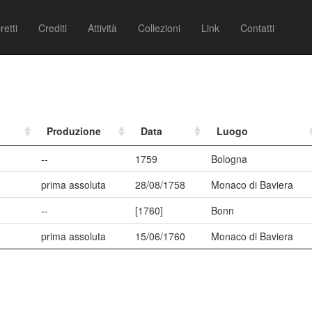
retti
Crediti
Attività
Collezioni
Link
Contatti
Produzione
Data
Luogo
--
1759
Bologna
prima assoluta
28/08/1758
Monaco di Baviera
--
[1760]
Bonn
prima assoluta
15/06/1760
Monaco di Baviera