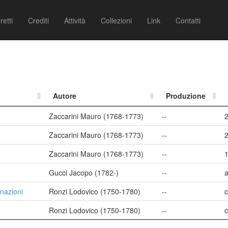
retti
Crediti
Attività
Collezioni
Link
Contatti
Autore
Produzione
Zaccarini Mauro (1768-1773)
--
Zaccarini Mauro (1768-1773)
--
Zaccarini Mauro (1768-1773)
--
Gucci Jacopo (1782-)
--
a
 nazioni
Ronzi Lodovico (1750-1780)
--
c
Ronzi Lodovico (1750-1780)
--
c