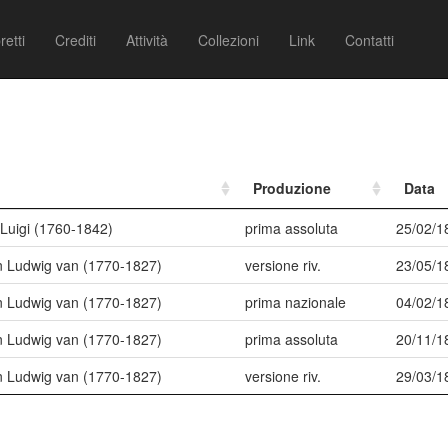
retti
Crediti
Attività
Collezioni
Link
Contatti
Produzione
Data
 Luigi (1760-1842)
prima assoluta
25/02/1
 Ludwig van (1770-1827)
versione riv.
23/05/1
 Ludwig van (1770-1827)
prima nazionale
04/02/1
 Ludwig van (1770-1827)
prima assoluta
20/11/1
 Ludwig van (1770-1827)
versione riv.
29/03/1