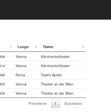
Luogo
Teatro
806
Vienna
Kärntnertortheater
814
Vienna
Kärntnertortheater
886
Roma
Teatro Apollo
805
Vienna
Theater an der Wien
806
Vienna
Theater an der Wien
Precedente
1
Successivo