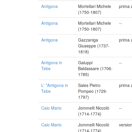
Antigona
Mortellari Michele
prima 
(1750-1807)
Antigona
Mortellari Michele
--
(1750-1807)
Antigona
Gazzaniga
prima 
Giuseppe (1737-
1818)
Antigona in
Galuppi
--
Tebe
Baldassare (1706-
1785)
L' *Antigona in
Sales Pietro
prima 
Tebe
Pompeo (1729-
1797)
Caio Mario
Jommelli Niccolò
--
(1714-1774)
Caio Mario
Jommelli Niccolò
version
(1714-1774)