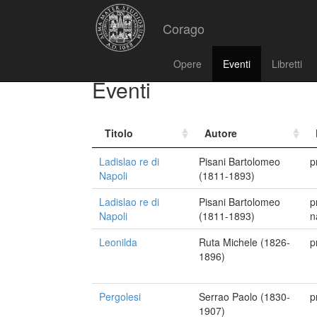
Corago
Opere
Eventi
Libretti
Eventi
Titolo
Autore
Ladislao re di
Pisani Bartolomeo
p
Napoli
(1811-1893)
Ladislao re di
Pisani Bartolomeo
p
Napoli
(1811-1893)
n
Leonilda
Ruta Michele (1826-
p
1896)
Pergolesi
Serrao Paolo (1830-
p
1907)