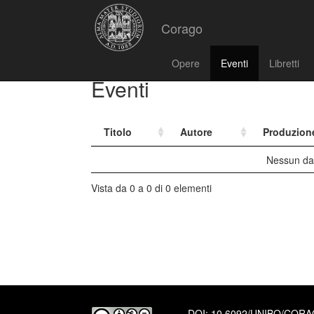
Corago
Opere
Eventi
Libretti
Eventi
Titolo
Autore
Produzion
Nessun dat
Vista da 0 a 0 di 0 elementi
DOI:
10.6092/UNIBO/COR