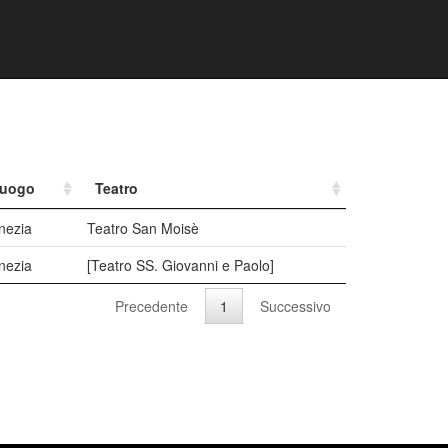
uogo
Teatro
nezia
Teatro San Moisè
nezia
[Teatro SS. Giovanni e Paolo]
Precedente
1
Successivo