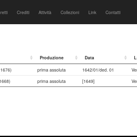
retti
Crediti
Attività
Collezioni
Link
Contatti
Produzione
Data
L
-1676)
prima assoluta
1642/01/ded. 01
Ve
1668)
prima assoluta
[1649]
Ve