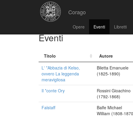
Corago
Opere
Eventi
Libretti
Eventi
Titolo
Autore
L' *Abbazia di Kelso,
Biletta Emanuele
ovvero La leggenda
(1825-1890)
meravigliosa
Il *conte Ory
Rossini Gioachino
(1792-1868)
Falstaff
Balfe Michael
William (1808-1870