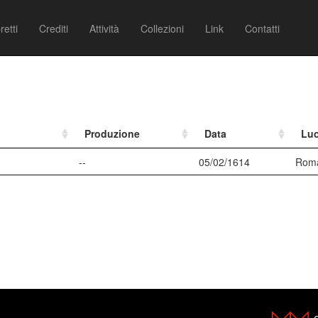
retti
Crediti
Attività
Collezioni
Link
Contatti
Produzione
Data
Lu
--
05/02/1614
Rom