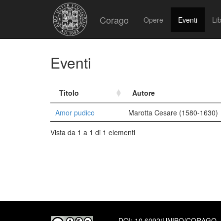
Corago
Opere
Eventi
Lib
Eventi
Titolo
Autore
Amor pudico
Marotta Cesare (1580-1630)
Vista da 1 a 1 di 1 elementi
DOI:
10.6092/UNIBO/CORAGO