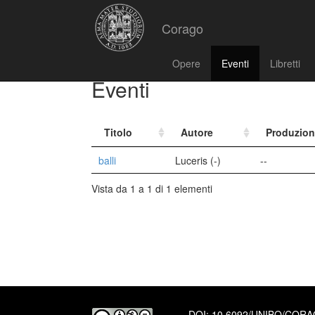
Corago
Opere
Eventi
Libretti
Eventi
Titolo
Autore
Produzio
balli
Luceris (-)
--
Vista da 1 a 1 di 1 elementi
DOI:
10.6092/UNIBO/COR