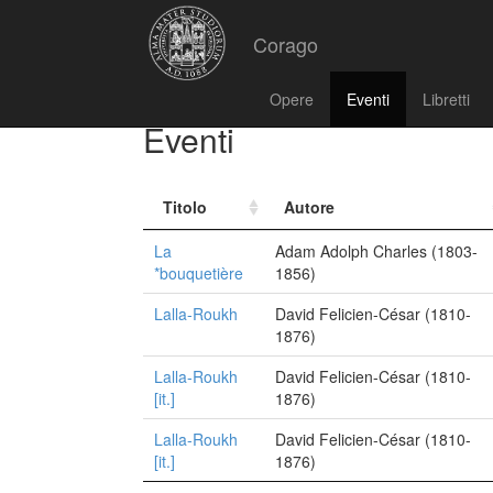
Corago
Opere
Eventi
Libretti
Eventi
Titolo
Autore
La
Adam Adolph Charles (1803-
*bouquetière
1856)
Lalla-Roukh
David Felicien-César (1810-
1876)
Lalla-Roukh
David Felicien-César (1810-
[it.]
1876)
Lalla-Roukh
David Felicien-César (1810-
[it.]
1876)