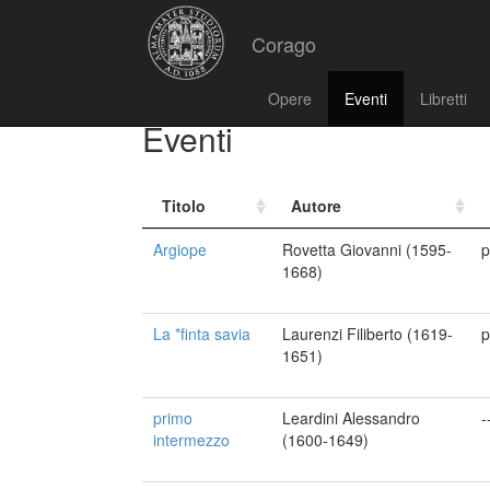
Corago
Opere
Eventi
Libretti
Eventi
Titolo
Autore
Argiope
Rovetta Giovanni (1595-
p
1668)
La *finta savia
Laurenzi Filiberto (1619-
p
1651)
primo
Leardini Alessandro
-
intermezzo
(1600-1649)