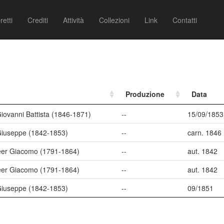
retti
Crediti
Attività
Collezioni
Link
Contatti
Produzione
Data
iovanni Battista (1846-1871)
--
15/09/1853
Giuseppe (1842-1853)
--
carn. 1846
er Giacomo (1791-1864)
--
aut. 1842
er Giacomo (1791-1864)
--
aut. 1842
Giuseppe (1842-1853)
--
09/1851