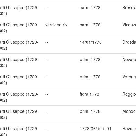
arti Giuseppe (1729-
--
carn. 1778
Bresci
802)
arti Giuseppe (1729-
versione riv.
carn. 1778
Vicenz
802)
arti Giuseppe (1729-
--
14/01/1778
Dresd
802)
arti Giuseppe (1729-
--
prim. 1778
Novar
802)
arti Giuseppe (1729-
--
prim. 1778
Verona
802)
arti Giuseppe (1729-
--
fiera 1778
Reggio
802)
arti Giuseppe (1729-
--
prim. 1778
Mondol
802)
arti Giuseppe (1729-
--
1778/06/ded. 01
Raven
802)