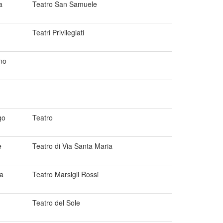
a
Teatro San Samuele
Teatri Privilegiati
mo
go
Teatro
e
Teatro di Via Santa Maria
a
Teatro Marsigli Rossi
Teatro del Sole