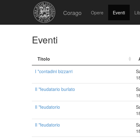
Corago
Opere
Eventi
Lib
Eventi
Titolo
I *contadini bizzarri
S
1
Il *feudatario burlato
S
1
Il *feudatorio
S
1
Il *feudatorio
S
1