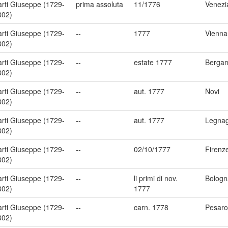
arti Giuseppe (1729-
prima assoluta
11/1776
Venezi
802)
arti Giuseppe (1729-
--
1777
Vienna
802)
arti Giuseppe (1729-
--
estate 1777
Berga
802)
arti Giuseppe (1729-
--
aut. 1777
Novi
802)
arti Giuseppe (1729-
--
aut. 1777
Legna
802)
arti Giuseppe (1729-
--
02/10/1777
Firenz
802)
arti Giuseppe (1729-
--
li primi di nov.
Bologn
802)
1777
arti Giuseppe (1729-
--
carn. 1778
Pesaro
802)