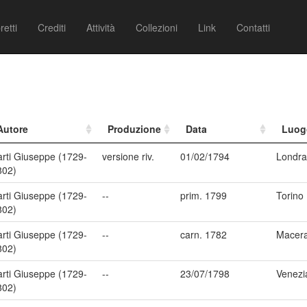
retti
Crediti
Attività
Collezioni
Link
Contatti
Autore
Produzione
Data
Luog
arti Giuseppe (1729-
versione riv.
01/02/1794
Londra
802)
arti Giuseppe (1729-
--
prim. 1799
Torino
802)
arti Giuseppe (1729-
--
carn. 1782
Macera
802)
arti Giuseppe (1729-
--
23/07/1798
Venezi
802)