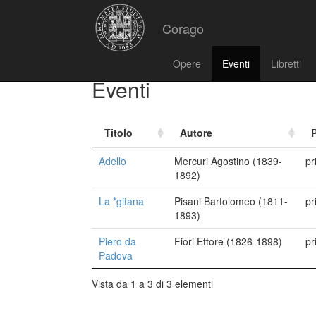
Corago
Opere
Eventi
Libretti
Eventi
Titolo
Autore
Adello
Mercuri Agostino (1839-
pr
1892)
La *gitana
Pisani Bartolomeo (1811-
pr
1893)
Piero da
Fiori Ettore (1826-1898)
pr
Padova
Vista da 1 a 3 di 3 elementi