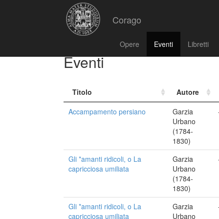
Corago
Opere
Eventi
Libretti
Eventi
Titolo
Autore
Accampamento persiano
Garzia
Urbano
(1784-
1830)
Gli *amanti ridicoli, o La
Garzia
capricciosa umiliata
Urbano
(1784-
1830)
Gli *amanti ridicoli, o La
Garzia
capricciosa umiliata
Urbano