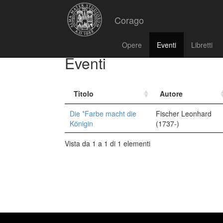
Corago
Opere
Eventi
Libretti
Eventi
Titolo
Autore
Die *Farbe macht die
Fischer Leonhard
Königin
(1737-)
Vista da 1 a 1 di 1 elementi