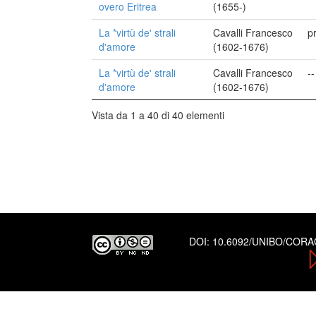
overo Eritrea
(1655-)
La *virtù de' strali
Cavalli Francesco
p
d'amore
(1602-1676)
La *virtù de' strali
Cavalli Francesco
--
d'amore
(1602-1676)
Vista da 1 a 40 di 40 elementi
DOI:
10.6092/UNIBO/COR