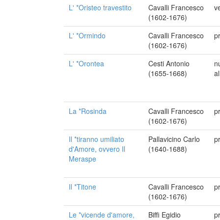
L' *Oristeo travestito
Cavalli Francesco
ve
(1602-1676)
L' *Ormindo
Cavalli Francesco
p
(1602-1676)
L' *Orontea
Cesti Antonio
n
(1655-1668)
a
La *Rosinda
Cavalli Francesco
p
(1602-1676)
Il *tiranno umiliato
Pallavicino Carlo
p
d'Amore, ovvero Il
(1640-1688)
Meraspe
Il *Titone
Cavalli Francesco
p
(1602-1676)
Le *vicende d'amore,
Biffi Egidio
p