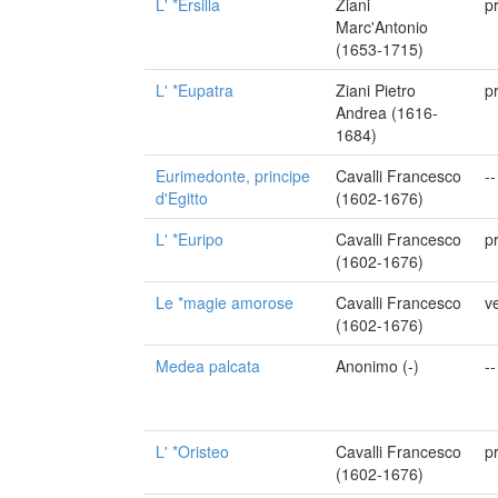
L' *Ersilla
Ziani
p
Marc'Antonio
(1653-1715)
L' *Eupatra
Ziani Pietro
p
Andrea (1616-
1684)
Eurimedonte, principe
Cavalli Francesco
--
d'Egitto
(1602-1676)
L' *Euripo
Cavalli Francesco
p
(1602-1676)
Le *magie amorose
Cavalli Francesco
ve
(1602-1676)
Medea palcata
Anonimo (-)
--
L' *Oristeo
Cavalli Francesco
p
(1602-1676)