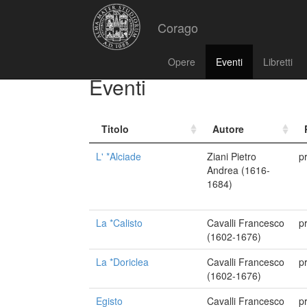
Corago
Opere
Eventi
Libretti
Eventi
Titolo
Autore
L' *Alciade
Ziani Pietro
p
Andrea (1616-
1684)
La *Calisto
Cavalli Francesco
p
(1602-1676)
La *Doriclea
Cavalli Francesco
p
(1602-1676)
Egisto
Cavalli Francesco
p