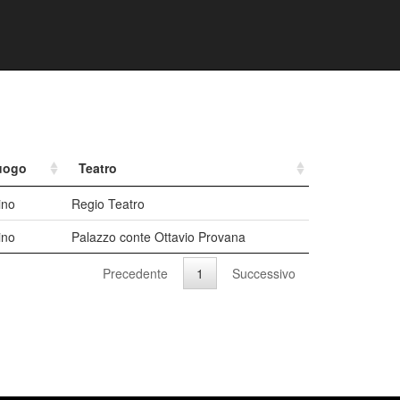
uogo
Teatro
ino
Regio Teatro
ino
Palazzo conte Ottavio Provana
Precedente
1
Successivo