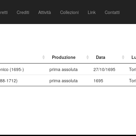
retti
Crediti
Attività
Collezioni
Link
Contatti
Produzione
Data
L
nico (1695-)
prima assoluta
27/10/1695
Tor
688-1712)
prima assoluta
1695
Tor