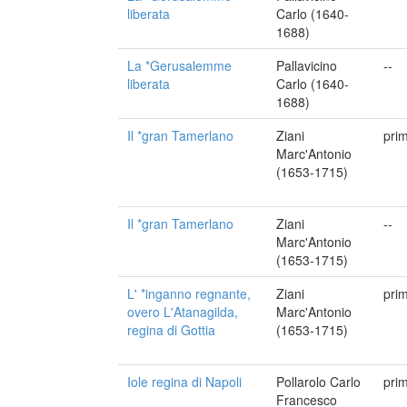
liberata
Carlo (1640-
1688)
La *Gerusalemme
Pallavicino
--
liberata
Carlo (1640-
1688)
Il *gran Tamerlano
Ziani
pri
Marc'Antonio
(1653-1715)
Il *gran Tamerlano
Ziani
--
Marc'Antonio
(1653-1715)
L' *inganno regnante,
Ziani
pri
overo L'Atanagilda,
Marc'Antonio
regina di Gottia
(1653-1715)
Iole regina di Napoli
Pollarolo Carlo
pri
Francesco