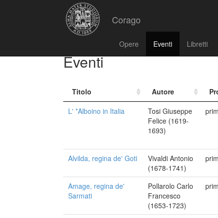
Corago
Opere
Eventi
Libretti
Eventi
Titolo
Autore
Pr
L' *Alboino in Italia
Tosi Giuseppe
pri
Felice (1619-
1693)
Alvilda, regina de' Goti
Vivaldi Antonio
pri
(1678-1741)
Amage, regina de'
Pollarolo Carlo
pri
Sarmati
Francesco
(1653-1723)