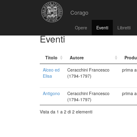
Corago
Opere
Eventi
Libretti
Eventi
Titolo
Autore
Produ
Alceo ed
Ceracchini Francesco
prima a
Elisa
(1794-1797)
Antigono
Ceracchini Francesco
prima a
(1794-1797)
Vista da 1 a 2 di 2 elementi