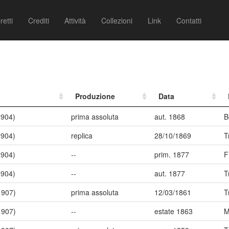
retti
Crediti
Attività
Collezioni
Link
Contatti
Produzione
Data
1904)
prima assoluta
aut. 1868
B
1904)
replica
28/10/1869
T
1904)
--
prim. 1877
F
1904)
--
aut. 1877
T
1907)
prima assoluta
12/03/1861
T
1907)
--
estate 1863
M