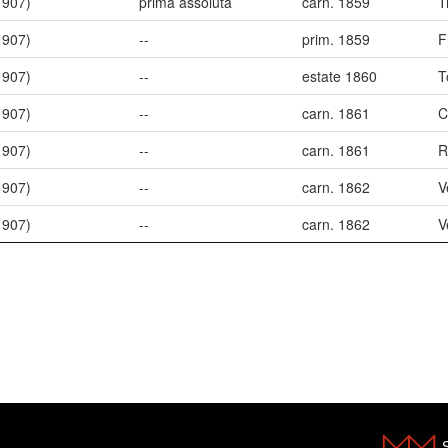
1907)
prima assoluta
carn. 1859
T
1907)
--
prim. 1859
F
1907)
--
estate 1860
T
1907)
--
carn. 1861
C
1907)
--
carn. 1861
R
1907)
--
carn. 1862
V
1907)
--
carn. 1862
V