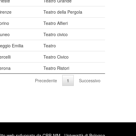
rieste
Teatro Grande
irenze
Teatro della Pergola
orino
Teatro Alfieri
uneo
Teatro civico
eggio Emilia
Teatro
ercelli
Teatro Civico
erona
Teatro Ristori
Precedente
1
Successivo
Sito web sviluppato da CRR-MM - Università di Bologna