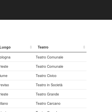
Luogo
Teatro
ologna
Teatro Comunale
rieste
Teatro Comunale
iume
Teatro Civico
reviso
Teatro in Società
rieste
Teatro Grande
ilano
Teatro Carcano