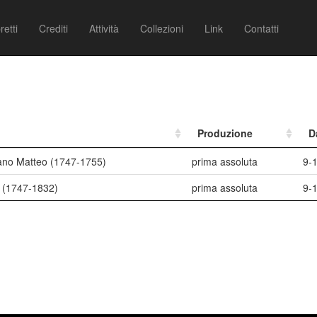
retti
Crediti
Attività
Collezioni
Link
Contatti
Produzione
D
ano Matteo (1747-1755)
prima assoluta
9-1
o (1747-1832)
prima assoluta
9-1